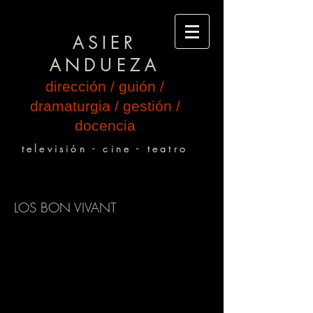
ASIER
ANDUEZA
dirección / guión /
dramaturgia / gestión /
docencia
televisión - cine - teatro
LOS BON VIVANT
No hay nada que les separe del éxito…
excepto ellos mismos.
Un texto de Sergio Granda.
Dirigido por Asier Andueza.