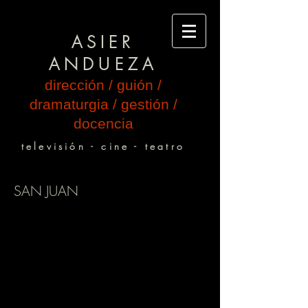
ASIER
ANDUEZA
dirección / guión /
dramaturgia / gestión /
docencia
televisión - cine - teatro
SAN JUAN
Versión libre de la obra de Max Aub
Dramaturgia y dirección: Asier Andueza
El San Juan lleva tres meses dando