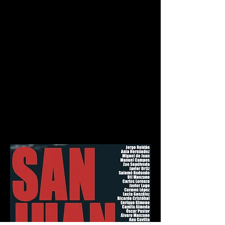
vez y setenta y cinco desde que se
escribiera, San Juan vuelve a ponerse en
pie.
Sala Valle-Inclán, Resad, Madrid. (2018)